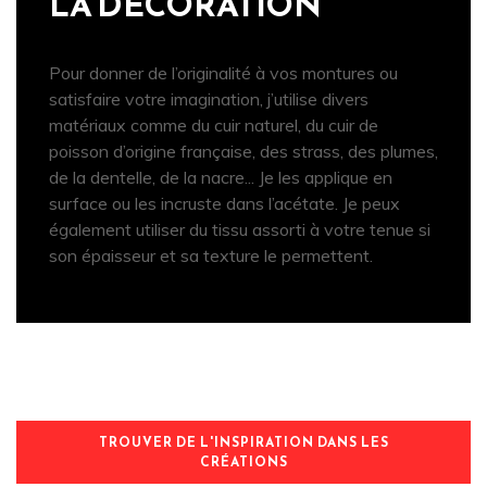
LA DÉCORATION
Pour donner de l’originalité à vos montures ou
satisfaire votre imagination, j’utilise divers
matériaux comme du cuir naturel, du cuir de
poisson d’origine française, des strass, des plumes,
de la dentelle, de la nacre... Je les applique en
surface ou les incruste dans l’acétate. Je peux
également utiliser du tissu assorti à votre tenue si
son épaisseur et sa texture le permettent.
TROUVER DE L'INSPIRATION DANS LES
CRÉATIONS