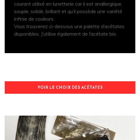
courant utilisé en lunetterie car il est anallergique,
souple, solide, brillant et qu’il possède une variété
infinie de couleurs.
Vous trouverez ci-dessous une palette d’acétates
disponibles. J’utilise également de l’acétate bio.
VOIR LE CHOIX DES ACÉTATES